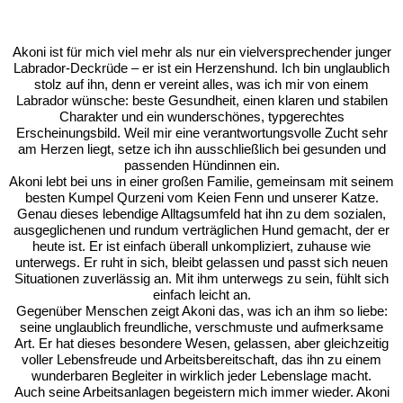
Akoni ist für mich viel mehr als nur ein vielversprechender junger
Labrador-Deckrüde – er ist ein Herzenshund. Ich bin unglaublich
stolz auf ihn, denn er vereint alles, was ich mir von einem
Labrador wünsche: beste Gesundheit, einen klaren und stabilen
Charakter und ein wunderschönes, typgerechtes
Erscheinungsbild. Weil mir eine verantwortungsvolle Zucht sehr
am Herzen liegt, setze ich ihn ausschließlich bei gesunden und
passenden Hündinnen ein.
Akoni lebt bei uns in einer großen Familie, gemeinsam mit seinem
besten Kumpel Qurzeni vom Keien Fenn und unserer Katze.
Genau dieses lebendige Alltagsumfeld hat ihn zu dem sozialen,
ausgeglichenen und rundum verträglichen Hund gemacht, der er
heute ist. Er ist einfach überall unkompliziert, zuhause wie
unterwegs. Er ruht in sich, bleibt gelassen und passt sich neuen
Situationen zuverlässig an. Mit ihm unterwegs zu sein, fühlt sich
einfach leicht an.
Gegenüber Menschen zeigt Akoni das, was ich an ihm so liebe:
seine unglaublich freundliche, verschmuste und aufmerksame
Art. Er hat dieses besondere Wesen, gelassen, aber gleichzeitig
voller Lebensfreude und Arbeitsbereitschaft, das ihn zu einem
wunderbaren Begleiter in wirklich jeder Lebenslage macht.
Auch seine Arbeitsanlagen begeistern mich immer wieder. Akoni