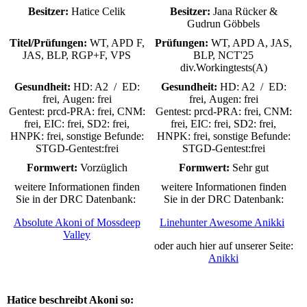
Besitzer:
Hatice Celik
Besitzer:
Jana Rücker &
Gudrun Göbbels
Titel/Prüfungen:
WT, APD F,
Prüfungen:
WT, APD A, JAS,
JAS, BLP, RGP+F, VPS
BLP, NCT'25
div.Workingtests(A)
Gesundheit:
HD: A2 / ED:
Gesundheit:
HD: A2 / ED:
frei, Augen: frei
frei, Augen: frei
Gentest: prcd-PRA: frei, CNM:
Gentest: prcd-PRA: frei, CNM:
frei, EIC: frei, SD2: frei,
frei, EIC: frei, SD2: frei,
HNPK: frei, sonstige Befunde:
HNPK: frei, sonstige Befunde:
STGD-Gentest:frei
STGD-Gentest:frei
Formwert:
Vorzüglich
Formwert:
Sehr gut
weitere Informationen finden
weitere Informationen finden
Sie in der DRC Datenbank:
Sie in der DRC Datenbank:
Absolute Akoni of Mossdeep
Linehunter Awesome Anikki
Valley
oder auch hier auf unserer Seite:
Anikki
Hatice beschreibt Akoni so: